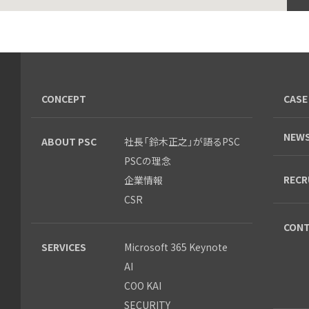
CONCEPT
CASE
NEWS
ABOUT PSC
社長「鈴木正之」が語るPSC
PSCの理念
RECR
企業情報
CSR
CONT
SERVICES
Microsoft 365 Keynote
AI
COO KAI
SECURITY