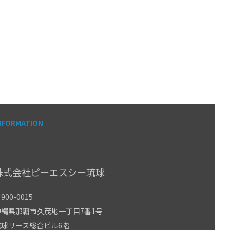
NFORMATION
株式会社ピーエスシー琉球
900-0015
沖縄県那覇市久茂地一丁目7番1号
琉球リース総合ビル6階