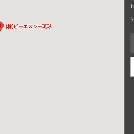
代
(株)ピーエスシー琉球