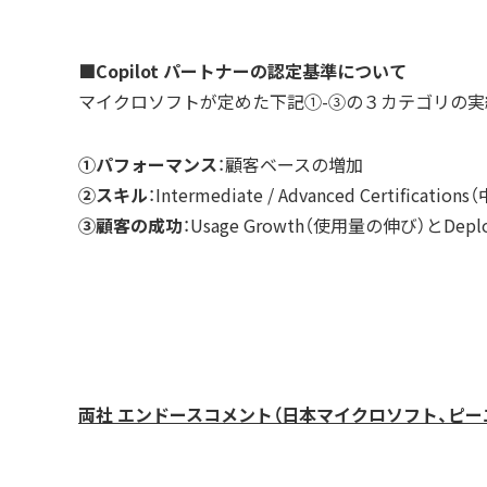
■Copilot パートナーの認定基準について
マイクロソフトが定めた下記①-③の３カテゴリの実
①パフォーマンス
：
顧客ベースの増加
②スキル
：
Intermediate / Advanced Cert
③顧客の成功
：
Usage Growth（使用量の伸び）とDe
両社 エンドースコメント
（日本マイクロソフト、ピー