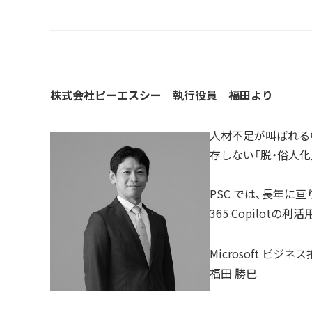
株式会社ピーエスシー
執行役員 福田より
人材不足が叫ばれる
存しない「脱・俗人
PSC では、長年に亘
365 Copilot
Microsoft ビ
福田 勝巳