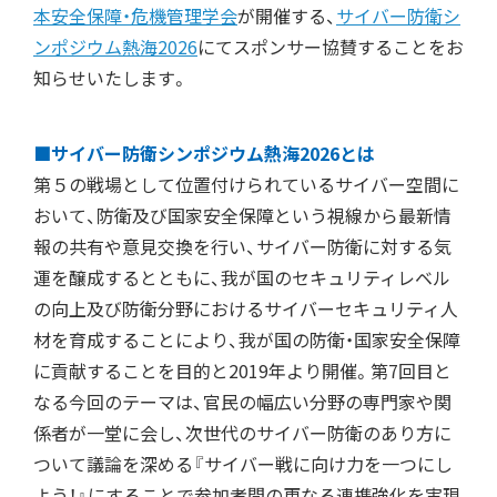
本安全保障・危機管理学会
が開催する、
サイバー防衛シ
ンポジウム熱海2026
にてスポンサー協賛することをお
知らせいたします。
■サイバー防衛シンポジウム熱海2026とは
第５の戦場として位置付けられているサイバー空間に
おいて、防衛及び国家安全保障という視線から最新情
報の共有や意見交換を行い、サイバー防衛に対する気
運を醸成するとともに、我が国のセキュリティレベル
の向上及び防衛分野におけるサイバーセキュリティ人
材を育成することにより、我が国の防衛・国家安全保障
に貢献することを目的と2019年より開催。第7回目と
なる今回のテーマは、官民の幅広い分野の専門家や関
係者が一堂に会し、次世代のサイバー防衛のあり方に
ついて議論を深める『サイバー戦に向け力を一つにし
よう！』にすることで参加者間の更なる連携強化を実現