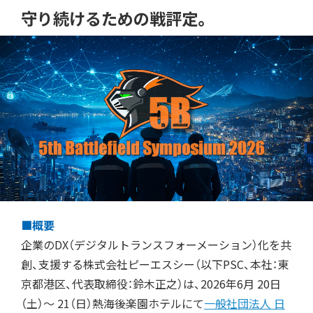
守り続けるための戦評定。
■概要
企業のDX（デジタルトランスフォーメーション）化を共
創、支援する株式会社ピーエスシー（以下PSC、本社：東
京都港区、代表取締役：鈴木正之）は、2026年6月 20日
（土）～ 21（日）熱海後楽園ホテルにて
一般社団法人 日